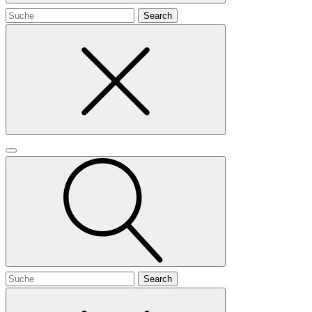
Search
for
Search
for