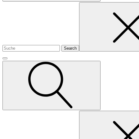
Search
for
Search
for