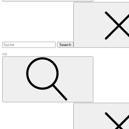
Search
for
Search
for