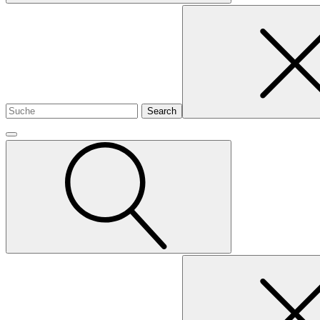
Search
for
Search
for