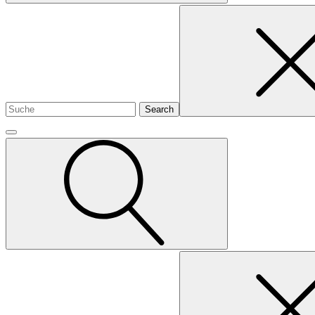
Search
for
Search
for